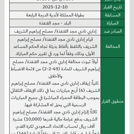
تاريخ القرار
2025-12-10
المسابقة
بطولة المملكة لأندية الدرجة الرابعة
المباراة
البلد - مجد القنفذة
الصادر ضد
إداري نادي مجد القنفذة/ مصلح إبراهيم الشريف
قيام إداري نادي مجد القنفذة/ مصلح إبراهيم
المخالفة
الشريف بالتلفظ بألفاظ بذيئة تجاه الحكم المساعد
الأول، وذلك وفقاً لما ورد في تقرير حكم المباراة.
أولاً: ثبوت مخالفة إداري نادي مجد القنفذة/ مصلح
إبراهيم الشريف للمادة (49-2-2) من لائحة الانضباط
والأخلاق.
ثانياً: إيقاف إداري نادي مجد القنفذة/ مصلح إبراهيم
الشريف (4) أربع مباريات بما في ذلك الإيقاف التلقائي
بموجب البطاقة الحمراء المباشرة في جميع المباريات
منطوق القرار
الرسمية التي يحق له المشاركة فيها.
ثالثاً: إلزام إداري نادي مجد القنفذة/ مصلح إبراهيم
الشريف بدفع غرامة مالية قدرها (10,000) عشرة
آلاف ريال لحساب الاتحاد السعودي لكرة القدم.
رابعاً: قرار غير قابل للاستئناف وفقاً للمادة (144) من