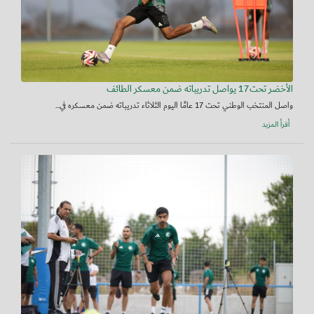
الأخضر تحت17 يواصل تدريباته ضمن معسكر الطائف
واصل المنتخب الوطني تحت 17 عامًا اليوم الثلاثاء تدريباته ضمن معسكره في...
أقرأ المزيد