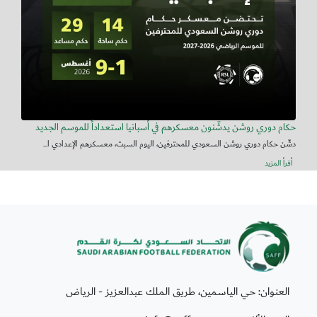
حكام دوري روشن يدشّنون معسكرهم في أسبانيا استعداداً للموسم الجديد
دشّن حكام دوري روشن السعودي للمحترفين، اليوم السبت، معسكرهم الإعدادي ا...
أقرأ المزيد
العنوان: حي الياسمين، طريق الملك عبدالعزيز - الرياض