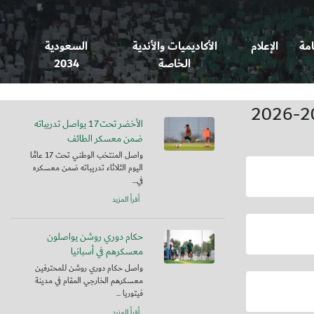
امة
الإعلام
الأكاديميات والأندية
السعودية
الخاصة
2034
الأخضر تحت17 يواصل تدريباته
ضمن معسكر الطائف
واصل المنتخب الوطني تحت 17 عامًا
اليوم الثلاثاء تدريباته ضمن معسكره
في...
أقرأ المزيد
حكام دوري روشن يواصلون
معسكرهم في أسبانيا
واصل حكام دوري روشن للمحترفين
معسكرهم الخارجي المقام في مدينة
فيتوريا ...
أقرأ المزيد