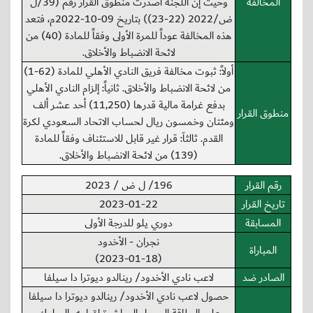
المخالفة
وحيث إن اللجنة أصدرت منطوق القرار رقم (39/ل
ض/2022 (22-23)) بتاريخ 09-10-2022م، فتعد
هذه المخالفة عوداً للمرة الأولى وفقاً للمادة (40) من
لائحة الانضباط والأخلاق.
أولاً: ثبوت مخالفة فريق النادي الأهلي للمادة (62-1)
من لائحة الانضباط والأخلاق. ثانياً: إلزام النادي الأهلي
بدفع غرامة مالية قدرها (11,250) أحد عشر ألف
منطوق القرار
ومئتان وخمسون ريال لحساب الاتحاد السعودي لكرة
القدم. ثالثاَ: قرار غير قابل للاستئناف وفقاً للمادة
(139) من لائحة الانضباط والأخلاق.
رقم القرار
196/ ل ض / 2023
تاريخ القرار
2023-01-22
المسابقة
دوري يلو للدرجة الأولى
نجران - الأخدود
المباراة
(2023-01-18)
الصادر ضد
لاعب نادي الأخدود/ رينالدو ديوترا دا سيلفا
حصول لاعب نادي الأخدود/ رينالدو ديوترا دا سيلفا