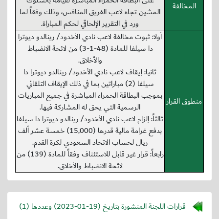
على البطاقة الحمراء المباشرة لقيامه بالسلوك
المخالفة
المشين تجاه لاعب الفريق المنافس، وذلك وفقاً لما
ورد في التقرير الإلحاقي لحكم المباراة.
أولا: ثبوت مخالفة لاعب نادي الأخدود/ رينالدو ديوترا
دا سيلفا للمادة (48-1-3) من لائحة الانضباط
والأخلاق.
ثانيا: إيقاف لاعب نادي الأخدود/ رينالدو ديوترا دا
سيلفا (2) مباراتين بما في ذلك الإيقاف التلقائي
بموجب البطاقة الحمراء المباشرة في جميع المباريات
منطوق القرار
الرسمية التي يحق له المشاركة فيها.
ثالثاً: إلزام لاعب نادي الأخدود/ رينالدو ديوترا دا سيلفا
بدفع غرامة مالية قدرها (15,000) خمسة عشر ألف
ريال لحساب الاتحاد السعودي لكرة القدم.
رابعاً: قرار غير قابل للاستئناف وفقاً للمادة (139) من
لائحة الانضباط والأخلاق.
قرارات اللجنة المنشورة بتاريخ (
2023-01-19
) وعددها (1)