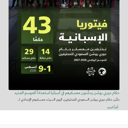
حكام دوري روشن يدشّنون معسكرهم في أسبانيا استعداداً للموسم الجديد
دشّن حكام دوري روشن السعودي للمحترفين، اليوم السبت، معسكرهم الإعدادي ا...
أقرأ المزيد