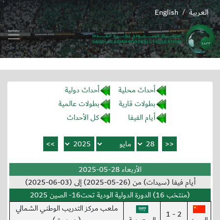
العربية
English
/
أحداث محلية
أحداث دولية
بطولات قارية
بطولات عالمية
أيام الفيفا
كل الأحداث
الأربعاء 28-05-2025
أيام فيفا (سيدات) من (26-05-2025) إلى (03-06-2025)
(منتخب 16) الدورة الدولية الودية تحت16- الصين 2025
ملعب مركز التدريب الوطني الشمالي
2 - 1