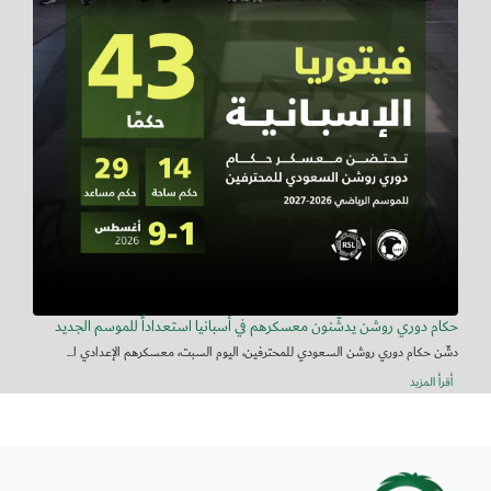
حكام دوري روشن يدشّنون معسكرهم في أسبانيا استعداداً للموسم الجديد
دشّن حكام دوري روشن السعودي للمحترفين، اليوم السبت، معسكرهم الإعدادي ا...
أقرأ المزيد