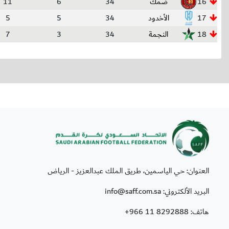
16
ضمك
34
6
11
17
الأخدود
34
5
5
18
النجمة
34
3
7
العنوان: حي الياسمين، طريق الملك عبدالعزيز - الرياض
البريد الألكتروني: info@saff.com.sa
هاتف:
+966 11 8292888