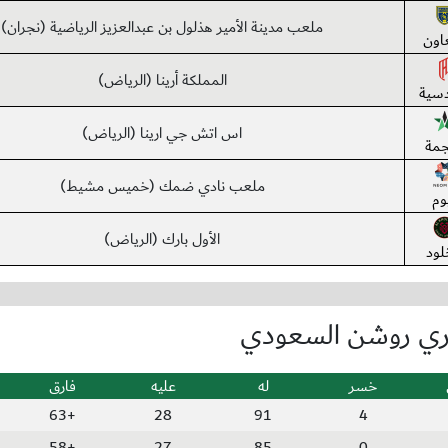
ملعب مدينة الأمير هذلول بن عبدالعزيز الرياضية (نجران)
عاون
المملكة أرينا (الرياض)
دسية
اس اتش جي ارينا (الرياض)
جمة
ملعب نادي ضمك (خميس مشيط)
وم
الأول بارك (الرياض)
لود
ري روشن السعودي
خسر
له
عليه
فارق
+63
28
91
4
+58
27
85
0