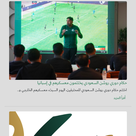
حكام دوري روشن السعودي يختتمون معسكرهم في إسبانيا
اختتم حكام دوري روشن السعودي للمحترفين، اليوم السبت، معسكرهم الخارجي و...
أقرأ المزيد