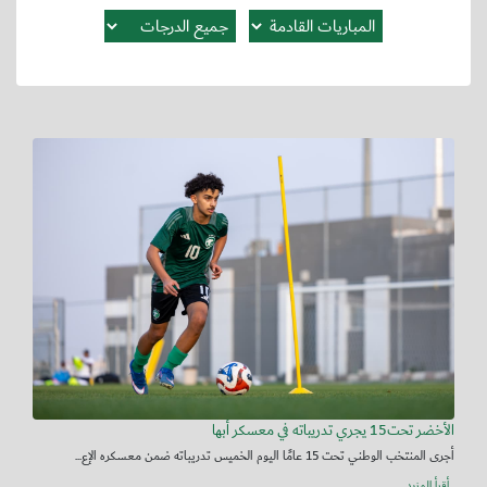
الأخضر تحت15 يجري تدريباته في معسكر أبها
أجرى المنتخب الوطني تحت 15 عامًا اليوم الخميس تدريباته ضمن معسكره الإع...
أقرأ المزيد