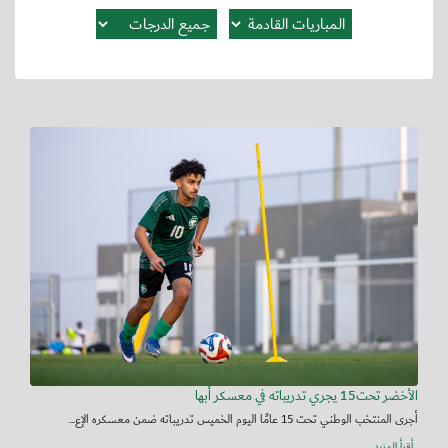
الأخضر تحت15 يجري تدريباته في معسكر أبها
أجرى المنتخب الوطني تحت 15 عامًا اليوم الخميس تدريباته ضمن معسكره الإع...
أقرأ المزيد