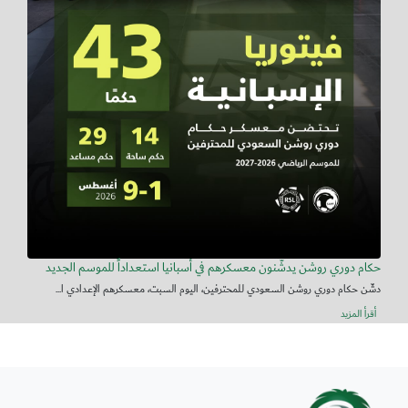
حكام دوري روشن يدشّنون معسكرهم في أسبانيا استعداداً للموسم الجديد
دشّن حكام دوري روشن السعودي للمحترفين، اليوم السبت، معسكرهم الإعدادي ا...
أقرأ المزيد