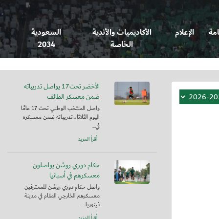
امة
الإعلام
الأكاديميات والأندية
السعودية
الخاصة
2034
الأخضر تحت17 يواصل تدريباته
ضمن معسكر الطائف
واصل المنتخب الوطني تحت 17 عامًا
اليوم الثلاثاء تدريباته ضمن معسكره
في...
أقرأ المزيد
حكام دوري روشن يواصلون
معسكرهم في أسبانيا
واصل حكام دوري روشن للمحترفين
معسكرهم الخارجي المقام في مدينة
فيتوريا ...
أقرأ المزيد