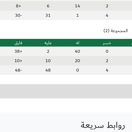
+8
6
14
2
-30
31
1
4
المجموعة (2)
خسر
له
عليه
فارق
+38
2
40
0
+10
10
20
2
-48
48
0
4
روابط سريعة