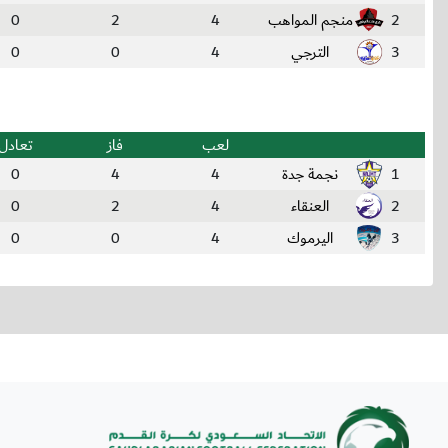
2
منجم المواهب
4
2
0
3
الترجي
4
0
0
لعب
فاز
تعادل
1
نجمة جدة
4
4
0
2
العنقاء
4
2
0
3
اليرموك
4
0
0