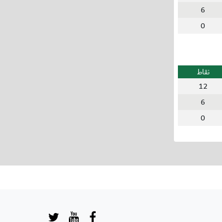
6
0
نقاط
12
6
0