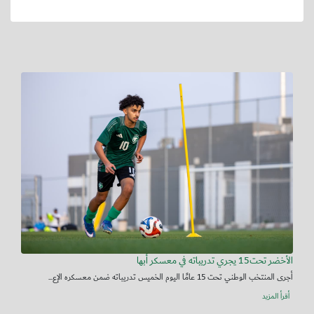
الأخضر تحت15 يجري تدريباته في معسكر أبها
أجرى المنتخب الوطني تحت 15 عامًا اليوم الخميس تدريباته ضمن معسكره الإع...
أقرأ المزيد