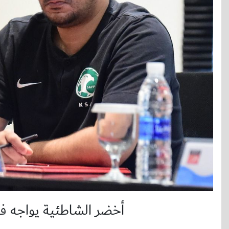
أخضر الشاطئية يواجه ف