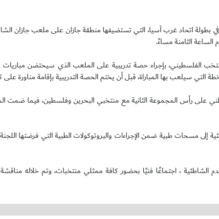
اته في بطولة اتحاد غرب آسيا، التي تستضيفها منطقة جازان على ملعب جازان الشاط
لمنتخب الفلسطيني، بإجراء حصة تدريبية على الملعب الذي سيحتضن مباريات الب
لخطة التي سيلعب بها المباراة، قبل أن يختم الحصة التدريبية بإقامة مناورة على 
 وحل فيها المنتخب الوطني على رأس المجموعة الثانية مع منتخبي البحرين وفلسطين، فيما ضمت 
ية إلى مسحات طبية ضمن الإجراءات والبروتوكولات الطبية التي فرضتها اللجنة
 الشاطئية ، اجتماعًا فنيًا بحضور كافة ممثلي منتخبات، وتم خلاله مناقشة 