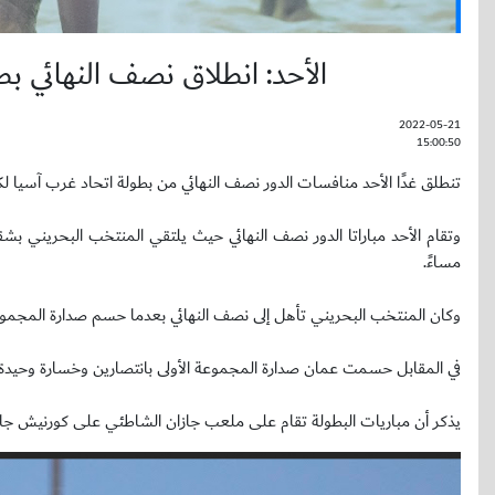
الأحد: انطلاق نصف النهائي ب
2022-05-21
15:00:50
تنطلق غدًا الأحد منافسات الدور نصف النهائي من بطولة اتحاد غرب آسيا لكرة القدم ا
مساءً.
وكان المنتخب البحريني تأهل إلى نصف النهائي بعدما حسم صدارة المجموعة الثانية بالعلامة الكاملة (6 نقاط)، فيما
في المقابل حسمت عمان صدارة المجموعة الأولى بانتصارين وخسارة وحيدة برصيد 6 نقاط، فيما حل المنتخب الإماراتي ثانيًا ب
يذكر أن مباريات البطولة تقام على ملعب جازان الشاطئي على كورنيش جاز