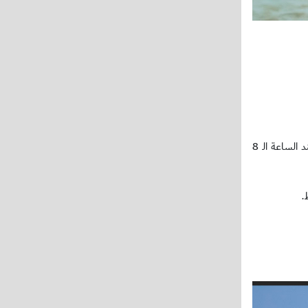
وتقام الأحد مباراتا الدور نصف النهائي حيث يلتقي المنتخب البحريني بشقيقه الإماراتي عند الـ 6:30 مساءً، فيما يلتقي المنتخبان العماني والفلسطيني عند الساعة الـ 8