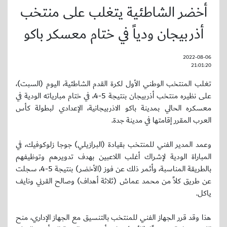
أخضر الشاطئية يتغلب على منتخب
أذربيجان ودياً في ختام معسكر باكو
2022-08-06
21:01:20
تغلب المنتخب الوطني الأول لكرة القدم الشاطئية، اليوم (السبت)،
على نظيره منتخب أذربيجان بنتيجة 5-4، في ختام مبارياته الودية في
معسكره الحالي بمدينة باكو الاذربيجانية، الإعدادي لبطولة كأس
العرب المقرر إقامتها في مدينة جدة.
وعمد المدير الفني للمنتخب بقيادة (البرازيلي) جوجا زلوكوفيك، في
المباراة الودية لإشراك أغلب اللاعبين بهدف تدويرهم وتوظيفهم
بالطريقة المناسبة، وأثمر ذلك عن فوز (الأخضر) بنتيجة 5-4، سجلت
عن طريق كلاً من محمد عماش (ثلاثة أهداف) وصالح القرني ونايف
ياكل.
هذا وقد قرر الجهاز الفني للمنتخب بالتنسيق مع الجهاز الإداري، منح