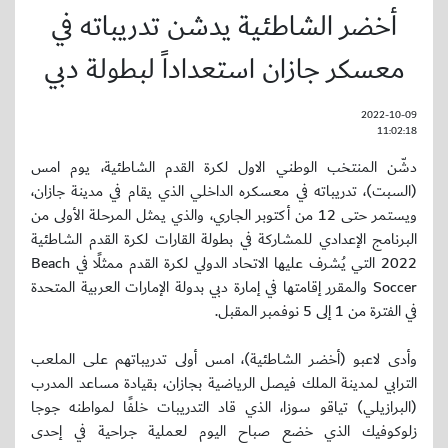
أخضر الشاطئية يدشن تدريباته في
معسكر جازان استعداداً لبطولة دبي
2022-10-09
11:02:18
دشّن المنتخب الوطني الاول لكرة القدم الشاطئية، يوم امس
(السبت)، تدريباته في معسكره الداخلي الذي يقام في مدينة جازان،
ويستمر حتى 12 من أكتوبر الجاري، والذي يمثل المرحلة الأولى من
البرنامج الإعدادي للمشاركة في بطولة القارات لكرة القدم الشاطئية
2022 التي يُشرف عليها الاتحاد الدولي لكرة القدم ممثلًا في Beach
Soccer والمقرر إقامتها في إمارة دبي بدولة الإمارات العربية المتحدة
في الفترة من 1 إلى 5 نوفمبر المقبل.
وأدى لاعبو (أخضر الشاطئية)، امس أولى تدريباتهم على الملعب
الترابي لمدينة الملك فيصل الرياضية بجازان، بقيادة مساعد المدرب
(البرازيلي) تياقو سوزا، الذي قاد التدريبات خلفًا لمواطنه جوجا
زلوكوفيك الذي خضع صباح اليوم لعملية جراحية في إحدى