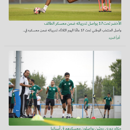
الأخضر تحت17 يواصل تدريباته ضمن معسكر الطائف
واصل المنتخب الوطني تحت 17 عامًا اليوم الثلاثاء تدريباته ضمن معسكره في...
أقرأ المزيد
حكام دوري روشن يواصلون معسكرهم في أسبانيا