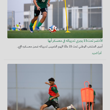
الأخضر تحت15 يجري تدريباته في معسكر أبها
أجرى المنتخب الوطني تحت 15 عامًا اليوم الخميس تدريباته ضمن معسكره الإع...
أقرأ المزيد