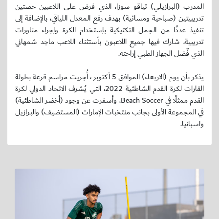
المدرب (البرازيلي) تياقو سوزا، الذي فرض على اللاعبين حصتين
تدريبيتين (صباحية ومسائية) بهدف رفع المعدل اللياقي، بالإضافة إلى
تنفيذ عددًا من الجمل التكتيكية بإستخدام الكرة وإجراء مناورات
تدريبية، شارك فيها جميع اللاعبون بأستثناء اللاعب ماجد شمهاني
الذي فّضل الجهاز الطبي إراحته.
يذكر بأن يوم (الاربعاء) الموافق 5 أكتوبر ، أُجريت مراسم قرعة بطولة
القارات لكرة القدم الشاطئية 2022، التي يُشرف الاتحاد الدولي لكرة
القدم ممثلًا في Beach Soccer، وأسفرت عن وجود (أخضر الشاطئية)
في المجموعة الأولى بجانب منتخبات الإمارات (المستضيف) والبرازيل
واسبانيا.