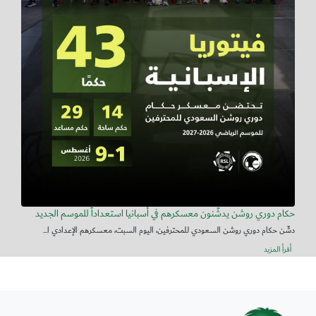
حكام دوري روشن يدشّنون معسكرهم في أسبانيا استعداداً للموسم الجديد
دشّن حكام دوري روشن السعودي للمحترفين، اليوم السبت، معسكرهم الإعدادي ا...
أقرأ المزيد