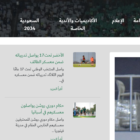
امة
الإعلام
الأكاديميات والأندية
السعودية
الخاصة
2034
الأخضر تحت17 يواصل تدريباته
ضمن معسكر الطائف
واصل المنتخب الوطني تحت 17 عامًا
اليوم الثلاثاء تدريباته ضمن معسكره
في...
أقرأ المزيد
حكام دوري روشن يواصلون
معسكرهم في أسبانيا
واصل حكام دوري روشن للمحترفين
معسكرهم الخارجي المقام في مدينة
فيتوريا ...
أقرأ المزيد