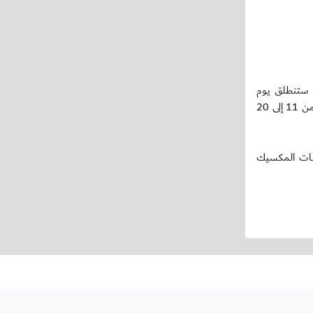
ء) إلى جمهورية المكسيك للمشاركة في بطولة ACAPULCO الدولية، التي ستنطلق يوم
(الجمعة) المقبل، وتستمر حتى 16 أبريل الجاري، في إطار استعداداته وتحضيراته للمشاركة في بطولة كأس العرب المقرر إقامتها في مدينة جدة في الفترة من 11 إلى 20
خبات المكسيك