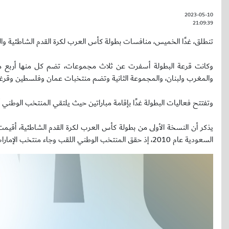
2023-05-10
21:09:39
تنطلق، غدًا الخميس، منافسات بطولة كأس العرب لكرة القدم الشاطئية والتي تستضيفها جدة خلال الفت
وكانت قرعة البطولة أسفرت عن ثلاث مجموعات، تضم كل منها أربع منتخ
والمغرب ولبنان، والمجموعة الثانية وتضم منتخبات عمان وفلسطين وقرغيزس
وتفتتح فعاليات البطولة غدًا بإقامة مباراتين حيث يلتقي المنتخب الوطني أ
السعودية عام 2010، إذ حقق المنتخب الوطني اللقب وجاء منتخب الإمارات في الوصافة، ثم أقيمت النسخة الثالثة عام 2014 مجدداً في مصر، ونال لقبها أصحاب الأرض.