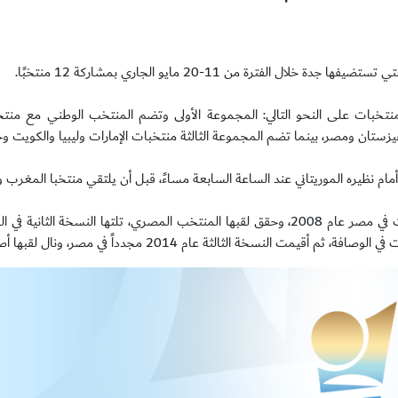
رة من 11-20 مايو الجاري بمشاركة 12 منتخبًا.
بات على النحو التالي: المجموعة الأولى وتضم المنتخب الوطني مع منتخب
تان ومصر، بينما تضم المجموعة الثالثة منتخبات الإمارات وليبيا والكويت وجز
مام نظيره الموريتاني عند الساعة السابعة مساءً، قبل أن يلتقي منتخبا المغرب ول
يذكر أن النسخة الأولى من بطولة كأس العرب لكرة القدم الشاطئية، أقيمت في مصر عام 2008، وحقق لقبها المنتخب المصري، تلتها النس