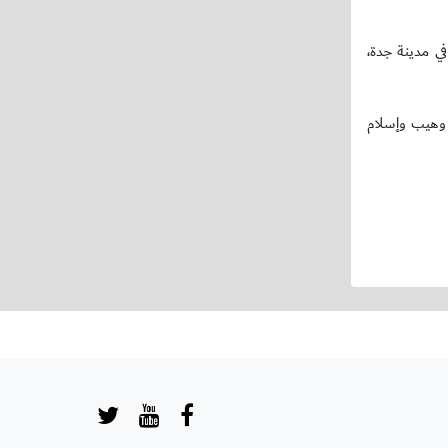
ي مدينة جدة،
سجيل 7 أهداف سجلت عن طريق كل من فيصل اليامي (3 أهداف) خالد وهيب وإسلام