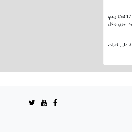
وكان المدير الفني للمنتخب الوطني لكرة القدم الشاطئية (البرازيلي) قوقا زولوكوفيك أعلن قائمة اللاعبين الذين سيغادرون إلى مدينة دبي والبالغ عددهم 17 لاعبًا وهم:
ليوبي وبلال
عة على فترات