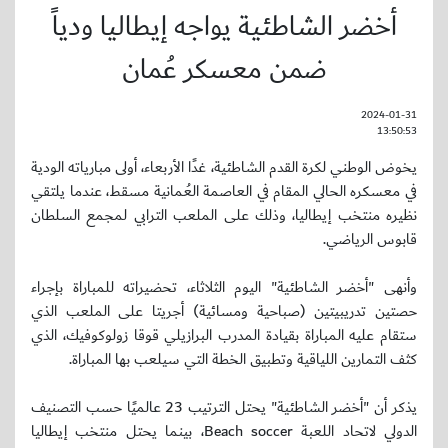
أخضر الشاطئية يواجه إيطاليا ودياً
ضمن معسكر عُمان
2024-01-31
13:50:53
يخوض الوطني لكرة القدم الشاطئية، غدًا الأربعاء، أولى مبارياته الودية
في معسكره الحالي المقام في العاصمة العُمانية مسقط، عندما يلتقي
نظيره منتخب إيطاليا، وذلك على الملعب الترابي لمجمع السلطان
قابوس الرياضي.
وأنهى "أخضر الشاطئية" اليوم الثلاثاء، تحضيراته للمباراة بإجراء
حصتين تدريبيتين (صباحية ومسائية) أجريتا على الملعب الذي
ستقام عليه المباراة بقيادة المدرب البرازيلي قوقا زولوكوفيك، الذي
كثف التمارين اللياقية وتطبيق الخطة التي سيلعب بها المباراة.
يذكر أن "أخضر الشاطئية" يحتل الترتيب 23 عالميًا حسب التصنيف
الدولي لاتحاد اللعبة Beach soccer، بينما يحتل منتخب إيطاليا