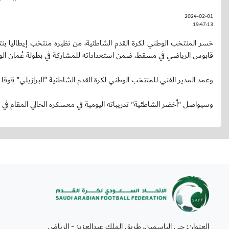
2024-02-01
19:47:13
قابوس الرياضي في مسقط، ضمن استعداداته للمشاركة في بطولة عُمان الودي
وعمد المدير الفني للمنتخب الوطني لكرة القدم الشاطئية "البرازيلي" قوقا 
وسيواصل "أخضر الشاطئية" تدريباته اليومية في معسكره الحالي المقام في
العنوان: حي الياسمين، طريق الملك عبدالعزيز - الرياض