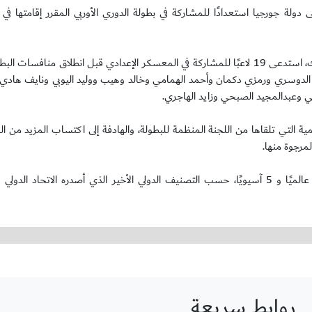
لى دولة جورجيا استعدادًا للمشاركة في بطولة الدوري الأوربي المقرر إقامتها في
وكان الجهاز الفني لأخضر الشاطئية الذي يقوده (البرازيلي) قوقا زولوكوفيك، استدعى 19 لاعبًا للمشاركة في المعسكر الإعدادي قبل انطل
لدوسري ورمزي دكمان وأحمد الهمامي وخالد وهيب ووليد اليوبي ونايف هادي
وعبدالمجيد الصبحي وزايد الهاجري.
مية التي تلقاها من اللجنة المنظمة للبطولة، والهادفة إلى اكتساب المزيد من ا
لمرجوة منها.
روابط سريعة