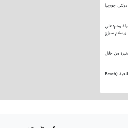
 دولتي جورجيا
اق منافسات البطولة وهم: علي
 وإسلام سراج
لخبرة من خلال
يذكر أن المنتخب الوطني الأول لكرة القدم الشاطئية يحتل الترتيب 24 عالميًا و 5 آسيويًا، حسب التصنيف الدولي الأخير الذي أصدره الاتحاد الدولي للعبة (Beach