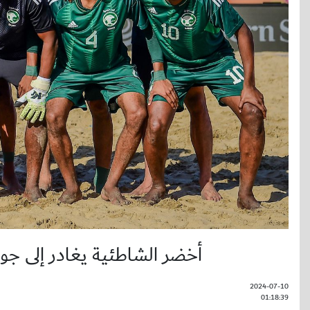
أخضر الشاطئية يغادر إلى جور
2024-07-10
01:18:39