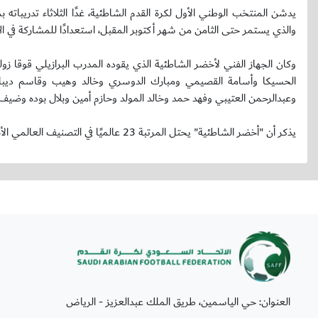
يدشن المنتخب الوطني الأول لكرة القدم الشاطئية، غدًا الثلاثاء تدريباته
والذي يستمر حتى الثامن من شهر أكتوبر المقبل، استعدادًا للمشاركة في الا
الحسيكا وأسامة القصيمي ومبارك الدوسري وخالد وهيب وقاسم ديباجي
وعبدالرحمن العتيبي وفهد حمد وخالد المولد وحازم أمين وبلال بوده وضي
يذكر أن "أخضر الشاطئية" يحتل المرتبة 23 عالميًا في التصنيف العالمي الأخير الذي أصدره الاتحاد الدولي للعبة Beach soccers في الشهر الأخير.
العنوان: حي الياسمين، طريق الملك عبدالعزيز - الرياض