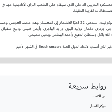
 بمعسكره التدريبي الداخلي الذي سيقام على الملعب الترابي لأكاديمية مهد في 
ستحقاقات القريبة المقبلة.
وكان الجهاز الفني لأخضر الشاطئية الذي يقوده المدرب البرازيلي قوقا زولوكوفيك، استدعى 22 لاعبًا للانضمام إلى المعسكر وهم:
 ورمزي دكمان ووليد اليوبي وزايد الهاجري وأيمن فتيني وربيع سفياني 
ف الله ياكل وسلطان الدعيع وأحمد الهمامي ويحيى طميحي.
روابط سريعة
عن الاتحاد
مركز الأخبار