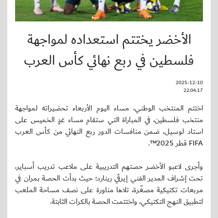
الأخضر يختتم استعداده لمواجهة
فلسطين في ربع نهائي كأس العرب
2025-12-10
22:04:17
اختتم المنتخب الوطني، مساء اليوم الأربعاء تحضيراته لمواجهة
منتخب فلسطين، في المباراة التي ستقام مساء غدٍ الخميس على
استاد لوسيل، ضمن منافسات الدور ربع النهائي من كأس العرب
FIFA قطر 2025™.
وأجرى لاعبو الأخضر حصتهم التدريبية على ملاعب تدريب أسباير،
تحت إشراف المدير الفني إيرڤي رينارد؛ حيث بدأت الحصة بمران في
مربعات تكتيكية مصغّرة، تلاها مناورة على نصف مساحة الملعب
لتطبيق النهج التكتيكي، واختتمت الحصة بالكرات الثابتة.