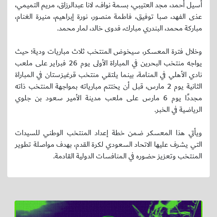
أسيل أحمد، مجد العتيبي، بسمة نواف، لانا عبدالرزاق، مريم التميمي،
عذى الفهد، صبا توفيق، فاطمة منصور، نورة إبراهيم، منيرة الغنام،
مباركة محمد، البندري مبارك، فدوى خالد، لمار محمد.
وخلال فترة المعسكر، سيخوض المنتخب ثلاث مباريات ودية؛ حيث
يواجه منتخب البحرين في المباراة الأولى يوم 26 فبراير على ملعب
نادي الأهلي في المنامة، بينما يلتقي منتخب قرغيزستان في المباراة
الثانية يوم 2 مارس، قبل أن يختتم مبارياته بمواجهة المنتخب ذاته
مجددًا يوم 6 مارس على ملعب مدينة الأمير سعود بن جلوي
الرياضية في الخبر.
ويأتي هذا المعسكر ضمن خطة إعداد المنتخب الوطني للسيدات
التي يشرف عليها الاتحاد السعودي لكرة القدم، بهدف مواصلة تطوير
المنتخب وتعزيز حضوره في المنافسات الدولية القادمة.