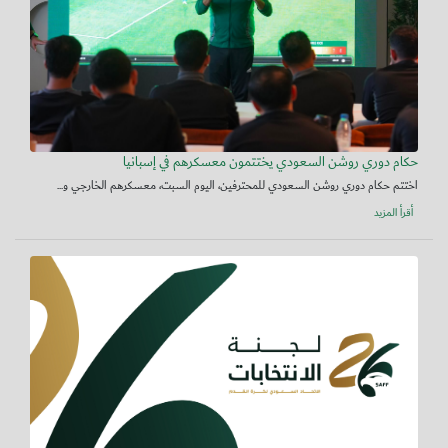
حكام دوري روشن السعودي يختتمون معسكرهم في إسبانيا
اختتم حكام دوري روشن السعودي للمحترفين، اليوم السبت، معسكرهم الخارجي و...
أقرأ المزيد