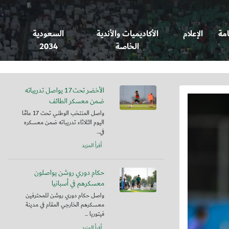
امة
الإعلام
الأكاديميات والأندية
السعودية
الخاصة
2034
الأخضر تحت17 يواصل تدريباته
ضمن معسكر الطائف
واصل المنتخب الوطني تحت 17 عامًا
اليوم الثلاثاء تدريباته ضمن معسكره
في...
أقرأ المزيد
حكام دوري روشن يواصلون
معسكرهم في أسبانيا
واصل حكام دوري روشن للمحترفين
معسكرهم الخارجي المقام في مدينة
فيتوريا ...
أقرأ المزيد