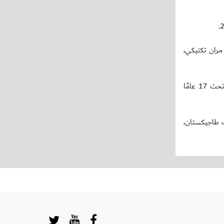
 مران تكتيكي،
ويواصل المنتخب الوطني تحت 17 عامًا يوم غدٍ الأحد تدريباته استعدادًا لمواجهة منتخب ميانمار يوم الثلاثاء المقبل، ضمن افتتاح بطولة كأس آسيا تحت 17 عامًا
2026، والتي تضمّ إلى جانبه منتخبات طاجيكستان،