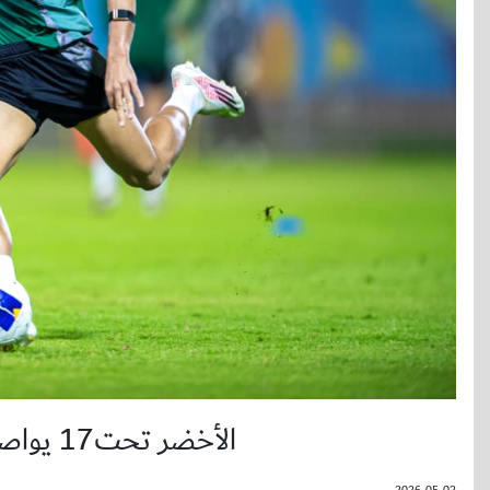
الأخضر تحت17 يواصل استعداده لكأس آسيا في جدة