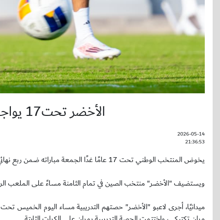
الأخضر تحت17 يواجه الصين في ربع نهائي كأس آسيا
2026-05-14
21:36:53
يخوض المنتخب الوطني تحت 17 عامًا غدًا الجمعة مباراته ضمن ربع نهائي بطولة كأس آسيا تحت 17 عامًا 2026، والمؤهلة لكأس العالم تحت 17 عامًا 2026.
ويستضيف "الأخضر" منتخب الصين في تمام الثامنة مساءً على الملعب الرديف (A) بمدينة الملك عبدالله الرياضي
ميدانيًا، أجرى لاعبو "الأخضر" حصتهم التدريبية مساء اليوم الخميس تحت إش
مران تكتيكي، واختتمت الحصة التدريبية بمران على الكرات الثابتة.