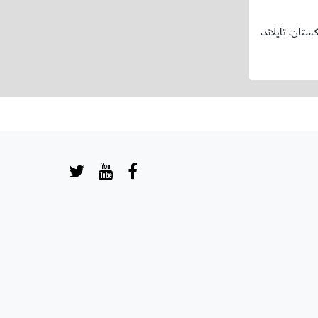
ّت إلى جانبه منتخبات طاجيكستان، تايلاند،