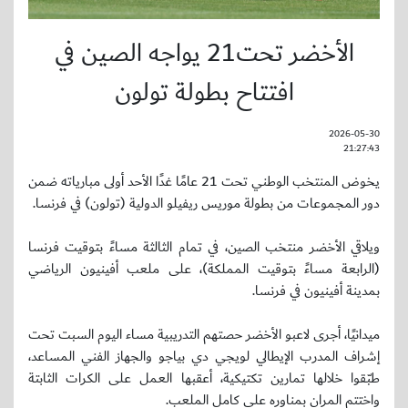
الأخضر تحت21 يواجه الصين في
افتتاح بطولة تولون
2026-05-30
21:27:43
يخوض المنتخب الوطني تحت 21 عامًا غدًا الأحد أولى مبارياته ضمن
دور المجموعات من بطولة موريس ريفيلو الدولية (تولون) في فرنسا.
ويلاقي الأخضر منتخب الصين، في تمام الثالثة مساءً بتوقيت فرنسا
(الرابعة مساءً بتوقيت المملكة)، على ملعب أفينيون الرياضي
بمدينة أفينيون في فرنسا.
ميدانيًا، أجرى لاعبو الأخضر حصتهم التدريبية مساء اليوم السبت تحت
إشراف المدرب الإيطالي لويجي دي بياجو والجهاز الفني المساعد،
طبّقوا خلالها تمارين تكتيكية، أعقبها العمل على الكرات الثابتة
واختتم المران بمناوره على كامل الملعب.