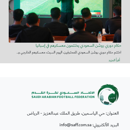
حكام دوري روشن السعودي يختتمون معسكرهم في إسبانيا
اختتم حكام دوري روشن السعودي للمحترفين، اليوم السبت، معسكرهم الخارجي و...
أقرأ المزيد
العنوان: حي الياسمين، طريق الملك عبدالعزيز - الرياض
البريد الألكتروني: info@saff.com.sa