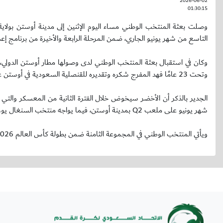
2026-06-02
01:30:15
وصلت بعثة المنتخب الوطني مساء اليوم الإثنين إلى مدينة أوستن بولاية 
التاسع من شهر يونيو الجاري، ضمن المرحلة الرابعة والأخيرة من برنامج إعداد الأخ
وكان في استقبال بعثة المنتخب الوطني لدى وصولها مطار أوستن الدولي، ال
وتحت 23 عامًا فهد المفرج شكره وتقديره للقنصلية السعودية في أوستن على حفاوة الاستقبال وتسهيل إجراءات الوصول.
الجدير بالذكر أن الأخضر سيخوض خلال الفترة الثانية من المعسكر والتي 
شهر يونيو على ملعب Q2 بمدينة أوستن، فيما يواجه منتخب السنغال يوم الثلاثاء التاسع من الشهر ذاته على ملعب نادي سان أنطونيو بمدينة سان أنطونيو.
ويأتي المنتخب الوطني في المجموعة الثامنة ضمن بطولة كأس العالم FIFA 2026™، إلى جانب منتخبات إسبانيا، الأوروغواي، والرأس الأخضر.