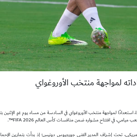
اته لمواجهة منتخب الأوروغواي
ا، استعدادًا لمواجهة منتخب الأوروغواي في السادسة من مساء يوم غدٍ الإثنين بت
ميامي، في افتتاح مشواره ضمن منافسات كأس العالم 2026 FIFA™.
مريكي، تحت إشراف المدير الفني جورجيوس دونيس؛ إذ بدأت بتمارين الإحماء، 