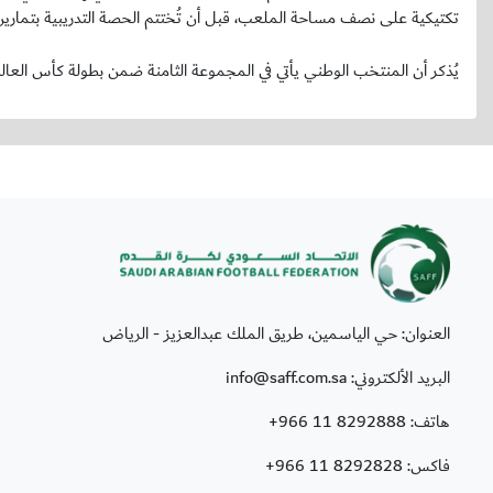
تكتيكية على نصف مساحة الملعب، قبل أن تُختتم الحصة التدريبية بتمارين ا
يُذكر أن المنتخب الوطني يأتي في المجموعة الثامنة ضمن بطولة كأس العالم 2026 FIFA™، إلى جانب منتخبات إسبانيا، الأوروغواي، والرأس الأخ
العنوان: حي الياسمين، طريق الملك عبدالعزيز - الرياض
البريد الألكتروني: info@saff.com.sa
هاتف:
+966 11 8292888
فاكس:
+966 11 8292828