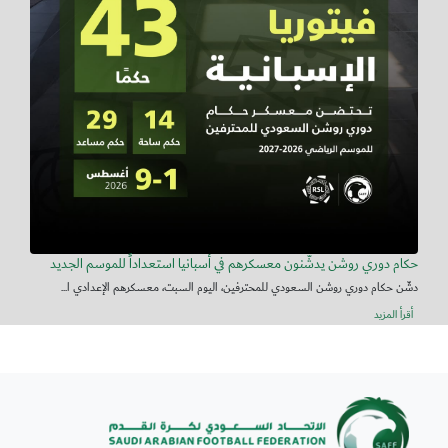
حكام دوري روشن يدشّنون معسكرهم في أسبانيا استعداداً للموسم الجديد
دشّن حكام دوري روشن السعودي للمحترفين، اليوم السبت، معسكرهم الإعدادي ا...
أقرأ المزيد