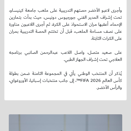
وأجرى لاعبو الأخضر حصتهم التدريبية على ملعب جامعة كينيساو،
تحت إشراف المدير الفني جورجيوس دونيس، حيث بدأت بتمارين
الإحماء، أعقبها مران الاستحواذ على الكرة، ثم أجرى اللاعبون مناورة
على نصف مساحة الملعب، قبل أن تختتم الحصة التدريبية بمران
على الكرات الثابتة.
على صعيد متصل، واصل اللاعب عبدالرحمن الصانبي برنامجه
العلاجي تحت إشراف الجهاز الطبي.
يُذكر أن المنتخب الوطني يأتي في المجموعة الثامنة ضمن بطولة
كأس العالم 2026 FIFA™، إلى جانب منتخبات إسبانيا، الأوروغواي،
والرأس الأخضر.