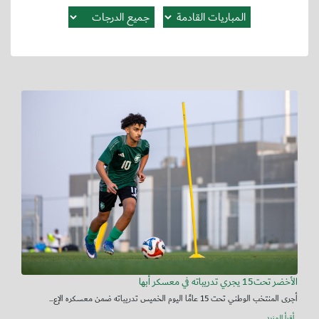
الأخضر تحت15 يجري تدريباته في معسكر أبها
أجرى المنتخب الوطني تحت 15 عامًا اليوم الخميس تدريباته ضمن معسكره الإع...
أقرأ المزيد