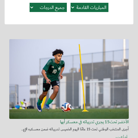
الأخضر تحت15 يجري تدريباته في معسكر أبها
أجرى المنتخب الوطني تحت 15 عامًا اليوم الخميس تدريباته ضمن معسكره الإع...
أقرأ المزيد