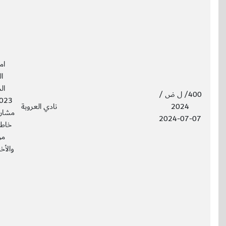
ام
ا
400/ ل ض /
2024
نادي العروبة
مشاري
2024-07-07
خاطب
والأخل