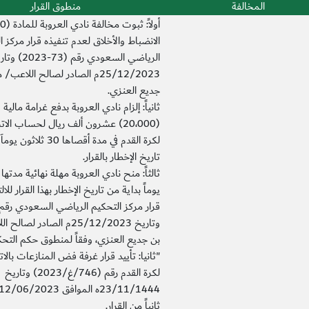
المخالفة
منطوق القرار
الانضباط والأخلاق لعدم تنفيذه قرار مركز ا
الرياضي السعودي رقم (73-3
25/12/2023م الصادر لصالح اللاع
جديع العنزي.
ثانياً: إلزام نادي العروبة بدفع غرامة مالية 
(20،000) عشرون ألف ريال لحساب ال
لكرة القدم في مدة أقصاها 30 
تاريخ الإخطار بالقرار.
يوماً بداية من تاريخ الإخطار بهذا القرار للال
وتاريخ 25/12/2023م الصادر 
بن جديع العنزي، وفقاً لمنطوق حكم التحكي
"ثانيا: تأييد قرار غرفة فض المنازعات بال
لكرة القدم رقم (746/غ/2023) وتاريخ
ثانياً من القرار.