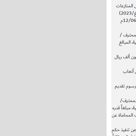
ض المنازعات
بالاتحاد السعودي لكرة القدم رقم (746/غ/2023)
وتاريخ 23/11/1444ه الموافق 12/06/2023م
المحترف /
 المبالغ
عمائة وثلاثون ألف ريال
اف ريال أتعاب
اف ريال رسوم تقديم
 المحترف/
 مبلغاً قدره
اب المحاماة عن
ع عن تنفيذ حكم