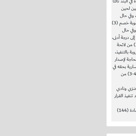
ي البند ثالثاً
بين لحين
 وفي حال
انتهاء فترة التسجيل دون التنفيذ، إيقاع عقوبة خصم (3)
وفي حال
إلى درجة أدنى،
وذلك بشكل تلقائي وفقاً للمادة (90-4-2) من لائحة
بة بالتنفيذ،
حاجة لإصدار
ارية بحقه في
حال نفاذها وذلك وفقاً لنص المادة (90-4-3) من
عنزي ونادي
تنفيذ القرار
سادساً: قرار غير قابل للاستئناف وفقاً للمادة (144)