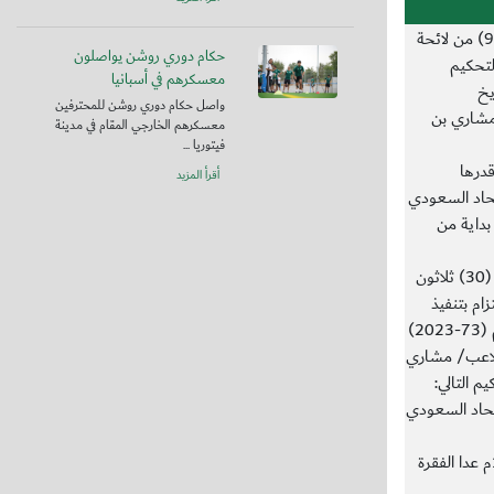
أولاً: ثبوت مخالفة نادي العروبة للمادة (90) من لائحة
حكام دوري روشن يواصلون
لتحكيم
معسكرهم في أسبانيا
202) وتاريخ
واصل حكام دوري روشن للمحترفين
ب/ مشاري بن
معسكرهم الخارجي المقام في مدينة
فيتوريا ...
قدرها
أقرأ المزيد
اتحاد السعودي
ثلاثون يوماَ بداية من
ثالثاً: منح نادي العروبة مهلة نهائية مدتها (30) ثلاثون
تزام بتنفيذ
قرار مركز التحكيم الرياضي السعودي رقم (73-2023)
لصالح اللاعب/ مشاري
م التالي:
اتحاد السعودي
23/11/1444ه الموافق 12/06/2023م عدا الفقرة