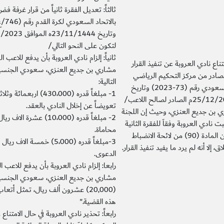
ثالثاً: تعديل الفقرة ثانياً من قرار غرفة ف
لتكون على النحو التالي/
ثانياً: إلزام نادي العروبة بأن يدفع للاعب 
تناع نادي العروبة عن تنفيذ القرار
مشاري بن جديع العنزي، سعودي الجنسية،
لصادر من مركز التحكيم الرياضي
التالية:
السعودي رقم (73-2023) وتاريخ
1- مبلغاً قدره (430،000) ارب
25/12/2023م الصادر لصالح اللاعب/
تعويضاً عن إخلال النادي بالعقد.
 بن جديع العنزي، وحيث إن اللجنة
2- مبلغاً قدره (10،000) عشرة ال
ت نادي العروبة وفقاَ للفقرة الثانية
محاماة.
من المادة (90) من لائحة الانضباط
3-مبلغاً قدره (5،000) خمسة ال
اق، إلا أنه لم يرد ما يفيد تنفيذ القرار.
الدعوى.
رابعا: إلزام نادي العروبة بأن يدفع للاعب
مشاري بن جديع العنزي، سعودي الجنسية،
(20,000) عشرون ألف ريال، تمثل أتع
هذه القضية."
رابعاً: تحذير نادي العروبة في حال الامتنا