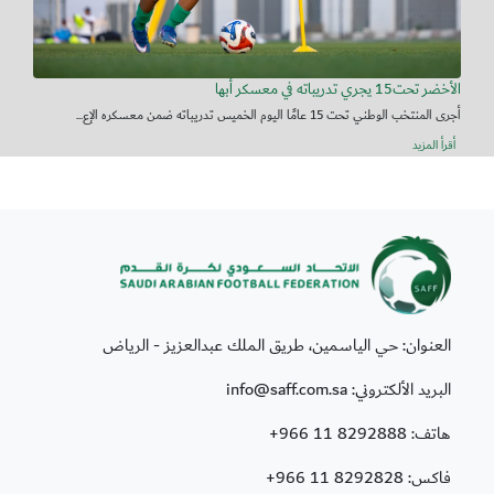
الأخضر تحت15 يجري تدريباته في معسكر أبها
أجرى المنتخب الوطني تحت 15 عامًا اليوم الخميس تدريباته ضمن معسكره الإع...
أقرأ المزيد
العنوان: حي الياسمين، طريق الملك عبدالعزيز - الرياض
البريد الألكتروني: info@saff.com.sa
هاتف:
+966 11 8292888
فاكس:
+966 11 8292828