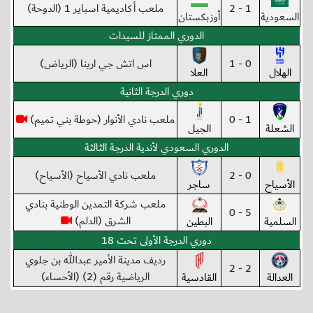
1 - 2
ملعب أكاديمية اسباير 1 (الدوحة)
السعودية
أوزبكستان
الدوري الممتاز للسيدات
0 - 1
اس اتش جي ارينا (الرياض)
الهلال
العلا
دوري الدرجة الثانية
1 - 0
ملعب نادي الأنوار (حوطة بني تميم)
الشعلة
الجيل
الدوري السعودي لأندية الدرجة الثالثة
0 - 2
ملعب نادي الأسياح (الأسياح)
الأسياح
ساجر
ملعب شركة التمدين الوطنية بنادي
5 - 0
الشرق (الدلم)
السلمية
البطين
دوري الدرجة الأولى تحت 18
رديف مدينة الأمير عبدالله بن جلوي
2 - 2
الرياضية رقم (2) (الأحساء)
العدالة
القادسية