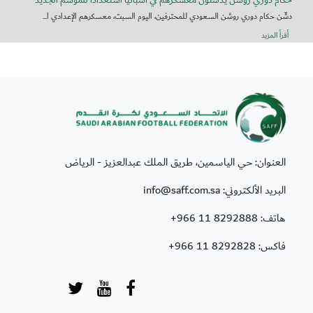
حكام دوري روشن يدشّنون معسكرهم في أسبانيا استعداداً للموسم الجديد
دشّن حكام دوري روشن السعودي للمحترفين، اليوم السبت، معسكرهم الإعدادي ا...
أقرأ المزيد
العنوان: حي الياسمين، طريق الملك عبدالعزيز - الرياض
البريد الألكتروني: info@saff.com.sa
هاتف:
+966 11 8292888
فاكس:
+966 11 8292828