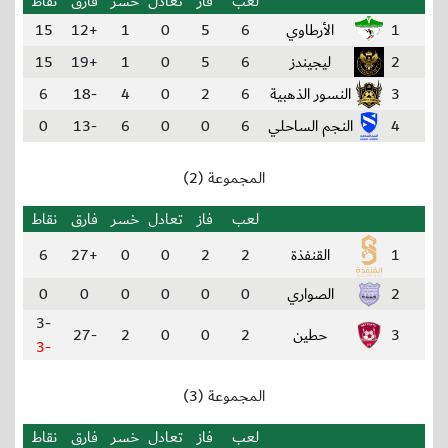
لعب
فاز
تعادل
خسر
فارق
نقاط
1
الأرطاوي
6
5
0
1
+12
15
2
ليجيندز
6
5
0
1
+19
15
3
النسور الذهبية
6
2
0
4
-18
6
4
النجم الساحلي
6
0
0
6
-13
0
المجموعة (2)
لعب
فاز
تعادل
خسر
فارق
نقاط
1
القنفذة
2
2
0
0
+27
6
2
الصواري
0
0
0
0
0
0
-3
3
حطين
2
0
0
2
-27
-3
المجموعة (3)
لعب
فاز
تعادل
خسر
فارق
نقاط