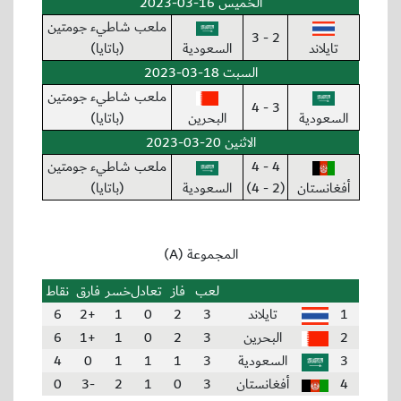
الخميس 16-03-2023
ملعب شاطيء جومتين
2 - 3
تايلاند
السعودية
(باتايا)
السبت 18-03-2023
ملعب شاطيء جومتين
3 - 4
السعودية
البحرين
(باتايا)
الاثنين 20-03-2023
4 - 4
ملعب شاطيء جومتين
أفغانستان
(2 - 4)
السعودية
(باتايا)
المجموعة (A)
لعب
فاز
تعادل
خسر
فارق
نقاط
1
تايلاند
3
2
0
1
+2
6
2
البحرين
3
2
0
1
+1
6
3
السعودية
3
1
1
1
0
4
4
أفغانستان
3
0
1
2
-3
0