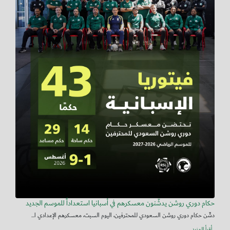
حكام دوري روشن يدشّنون معسكرهم في أسبانيا استعداداً للموسم الجديد
دشّن حكام دوري روشن السعودي للمحترفين، اليوم السبت، معسكرهم الإعدادي ا...
أقرأ المزيد