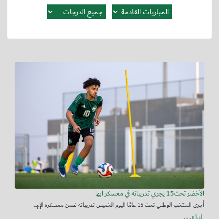
الأخضر تحت15 يجري تدريباته في معسكر أبها
أجرى المنتخب الوطني تحت 15 عامًا اليوم الخميس تدريباته ضمن معسكره الإع...
أقرأ المزيد