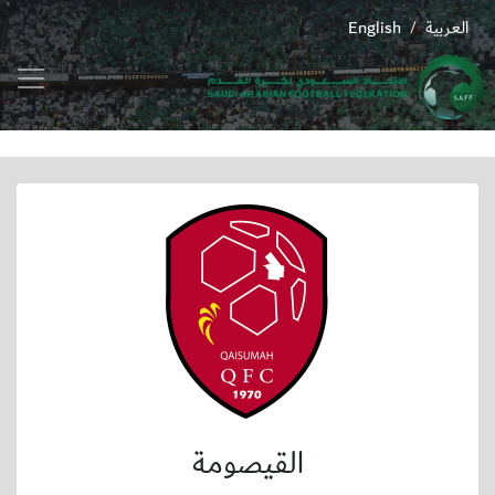
العربية
English
/
القيصومة