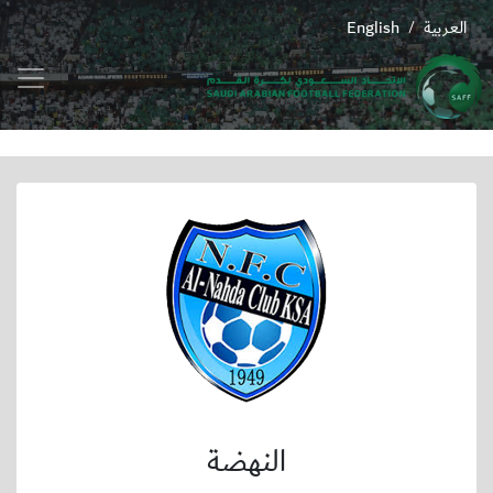
العربية
English
/
النهضة