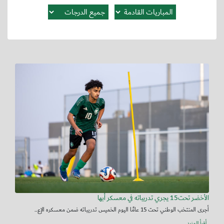
الأخضر تحت15 يجري تدريباته في معسكر أبها
أجرى المنتخب الوطني تحت 15 عامًا اليوم الخميس تدريباته ضمن معسكره الإع...
أقرأ المزيد