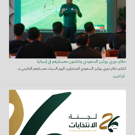
حكام دوري روشن السعودي يختتمون معسكرهم في إسبانيا
اختتم حكام دوري روشن السعودي للمحترفين، اليوم السبت، معسكرهم الخارجي و...
أقرأ المزيد