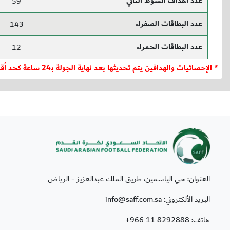
عدد أهداف الشوط الثاني
59
عدد البطاقات الصفراء
143
عدد البطاقات الحمراء
12
* الإحصائيات والهدافين يتم تحديثها بعد نهاية الجولة بـ24 ساعة كحد أقصى.
العنوان: حي الياسمين، طريق الملك عبدالعزيز - الرياض
البريد الألكتروني: info@saff.com.sa
هاتف:
+966 11 8292888