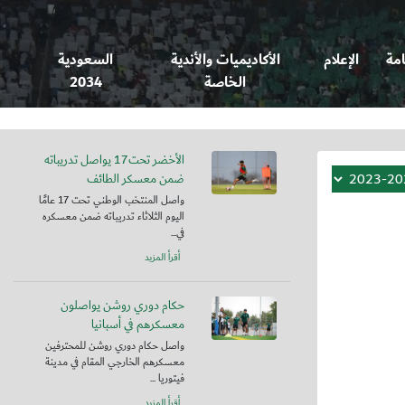
امة
الإعلام
الأكاديميات والأندية
السعودية
الخاصة
2034
الأخضر تحت17 يواصل تدريباته
ضمن معسكر الطائف
واصل المنتخب الوطني تحت 17 عامًا
اليوم الثلاثاء تدريباته ضمن معسكره
في...
أقرأ المزيد
حكام دوري روشن يواصلون
معسكرهم في أسبانيا
واصل حكام دوري روشن للمحترفين
معسكرهم الخارجي المقام في مدينة
فيتوريا ...
أقرأ المزيد