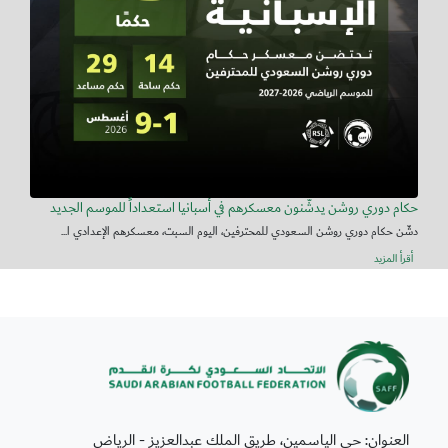
حكام دوري روشن يدشّنون معسكرهم في أسبانيا استعداداً للموسم الجديد
دشّن حكام دوري روشن السعودي للمحترفين، اليوم السبت، معسكرهم الإعدادي ا...
أقرأ المزيد
العنوان: حي الياسمين، طريق الملك عبدالعزيز - الرياض